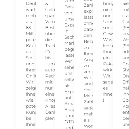
zum
Deutschland
&
bringt
Sie
Zahlen
Beispiel
warten
Geld
nicht
mi
explodieren
von
mehr
sparen!
nur
st
lassen,
unserer
als
Vom
Umsatz,
Co
ohne
Expertise
83
Bestelleingang
sondern
(SE
dabei
in
Millionen
über
Gewinn?
be
den
Sachen
potenzielle
die
Was
We
Bezug
Marktplatzgeschäft
Käufer
Tracking
kostet
(S
zu
begeistern
auf
ID
Ihnen
od
Ihren
lassen.
Sie
bis
ein
au
Ausgaben
Wir
und
zum
Paket
Go
zu
sehen
Ihren
automatischen
wirklich?
Sh
verlieren.
uns
Onlineshop.
Rechnungsversand
Wir
On
Wir
selbst
Wir
mit
sagen
Erf
sind
als
zeigen
nur
es
ha
der
Experten
Ihnen,
einem
Ihnen
Ihr
Meinung:
auf
wie
Knopfdruck.
!
Go
Zahlen
Amazon,
potenzielle
Alles
Ko
sagen
Ebay,
Kunden
Dank
en
mehr
Kaufland,
bei
plentymarkets.
bei
als
OTTO
Ihnen
un
Worte.
und