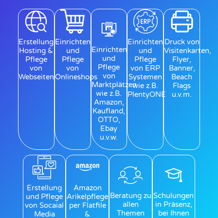
Erstellung,
Einrichten
Einrichten
Druck von
Einrichten
Hosting &
und
und
Visitenkarten,
und
Pflege
Pflege
Pflege
Flyer,
Pflege
von
von
von ERP
Banner,
von
Webseiten
Onlineshops
Systemen
Beach
Marktplätzen
wie z.B.
Flags
wie z.B.
PlentyONE
u.v.m.​​
Amazon,
Kaufland,
OTTO,
Ebay
u.v.w.
Erstellung
Amazon
Beratung zu
Schulungen
und Pflege
Arikelpflege
allen
in Präsenz,
von Socaial
per Flatfile
Themen
bei Ihnen
Media
&