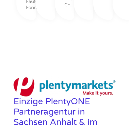
kaufen
!
Co.
können.
Einzige PlentyONE
Partneragentur in
Sachsen Anhalt & im