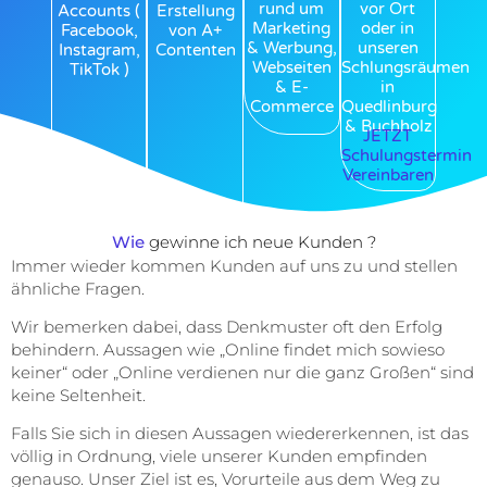
rund um
vor Ort
Accounts (
Erstellung
Marketing
oder in
Facebook,
von A+
& Werbung,
unseren
Instagram,
Contenten​
Webseiten
Schlungsräumen
TikTok )​
& E-
in
Commerce​
Quedlinburg
& Buchholz
JETZT
Schulungstermin
Vereinbaren
Wie
gewinne ich neue Kunden ?
Immer wieder kommen Kunden auf uns zu und stellen
ähnliche Fragen.
Wir bemerken dabei, dass Denkmuster oft den Erfolg
behindern. Aussagen wie „Online findet mich sowieso
keiner“ oder „Online verdienen nur die ganz Großen“ sind
keine Seltenheit.
Falls Sie sich in diesen Aussagen wiedererkennen, ist das
völlig in Ordnung, viele unserer Kunden empfinden
genauso. Unser Ziel ist es, Vorurteile aus dem Weg zu