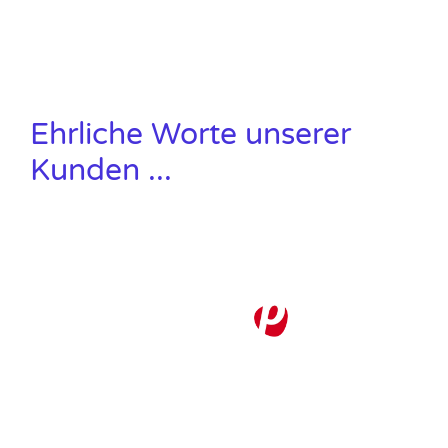
Christian Schäfer. Wir stehen für erfolgreiche
Konzepte mit dem Gewissen 3WK Charme.
Ehrliche Worte unserer
Kunden ...
Nummer 
1
erste
82
&
83
einzige