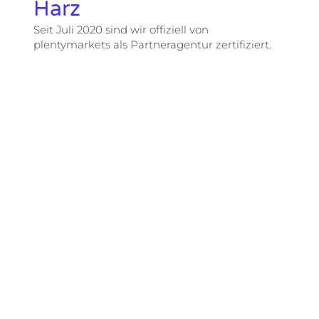
Harz
Seit Juli 2020 sind wir offiziell von
plentymarkets als Partneragentur zertifiziert.
"Wer mehr als 8 Jahre
bis zur Rente hat,
kommt nicht an einem
sinnvollen Online-
Konzept vorbei"
Ein klares Statment von 3W Gesellschafter