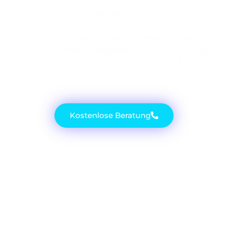
Bestandsaufnahme
Prüfung
Optimierung
Bild
Laufende
Des
Der
Von
Und
Pflege
Google
Lokalen
Kategorien,
Bewertungsstrate
Oder
Unternehmensprofils
Suchbegriffe
Leistungen
Übergabe
Und
Mit
Beschreibung
Klarer
Anleitung
Kostenlose Beratung