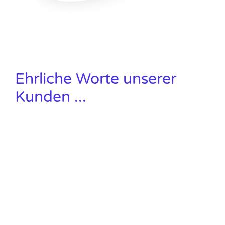
Ehrliche Worte unserer
Kunden ...
So läuft die Analyse ab
1
2
3
4
5